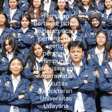
Temukan
berbagai jadwal
kegiatan, acara
penting, dan
agenda
pengurus
Himpunan
Mahasiswa Ilmu
Keperawatan
Fakultas
Kedokteran
Universitas
Udayana